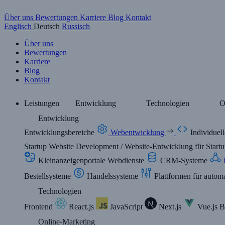
Über uns
Bewertungen
Karriere
Blog
Kontakt
Englisch
Deutsch
Russisch
Über uns
Bewertungen
Karriere
Blog
Kontakt
Leistungen
Entwicklung
Technologien
O
Entwicklung
Entwicklungsbereiche
Webentwicklung
Individue
Startup Website Development / Website-Entwicklung für Start
Kleinanzeigenportale
Webdienste
CRM-Systeme
Bestellsysteme
Handelssysteme
Plattformen für autom
Technologien
Frontend
React.js
JavaScript
Next.js
Vue.js
B
Online-Marketing