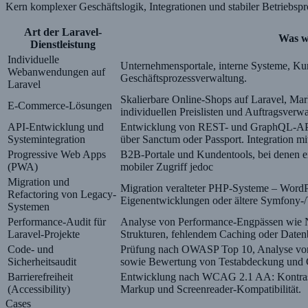
Kern komplexer Geschäftslogik, Integrationen und stabiler Betriebspr
Art der Laravel-
Was w
Dienstleistung
Individuelle
Unternehmensportale, interne Systeme, Ku
Webanwendungen auf
Geschäftsprozessverwaltung.
Laravel
Skalierbare Online-Shops auf Laravel, Mar
E-Commerce-Lösungen
individuellen Preislisten und Auftragsverwa
API-Entwicklung und
Entwicklung von REST- und GraphQL-APIs 
Systemintegration
über Sanctum oder Passport. Integration 
Progressive Web Apps
B2B-Portale und Kundentools, bei denen e
(PWA)
mobiler Zugriff jedoc
Migration und
Migration veralteter PHP-Systeme – WordP
Refactoring von Legacy-
Eigenentwicklungen oder ältere Symfony-/
Systemen
Performance-Audit für
Analyse von Performance-Engpässen wie N
Laravel-Projekte
Strukturen, fehlendem Caching oder Daten
Code- und
Prüfung nach OWASP Top 10, Analyse von 
Sicherheitsaudit
sowie Bewertung von Testabdeckung und 
Barrierefreiheit
Entwicklung nach WCAG 2.1 AA: Kontraste
(Accessibility)
Markup und Screenreader-Kompatibilität.
Cases