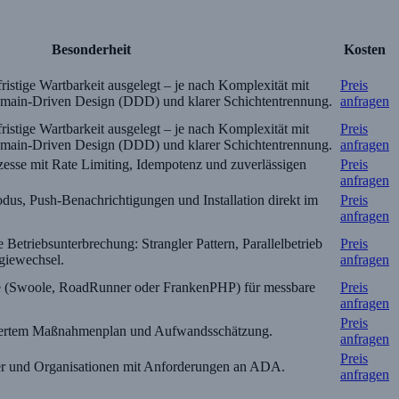
Besonderheit
Kosten
fristige Wartbarkeit ausgelegt – je nach Komplexität mit
Preis
omain-Driven Design (DDD) und klarer Schichtentrennung.
anfragen
fristige Wartbarkeit ausgelegt – je nach Komplexität mit
Preis
omain-Driven Design (DDD) und klarer Schichtentrennung.
anfragen
esse mit Rate Limiting, Idempotenz und zuverlässigen
Preis
anfragen
dus, Push-Benachrichtigungen und Installation direkt im
Preis
anfragen
 Betriebsunterbrechung: Strangler Pattern, Parallelbetrieb
Preis
ogiewechsel.
anfragen
e (Swoole, RoadRunner oder FrankenPHP) für messbare
Preis
anfragen
Preis
isiertem Maßnahmenplan und Aufwandsschätzung.
anfragen
Preis
ber und Organisationen mit Anforderungen an ADA.
anfragen