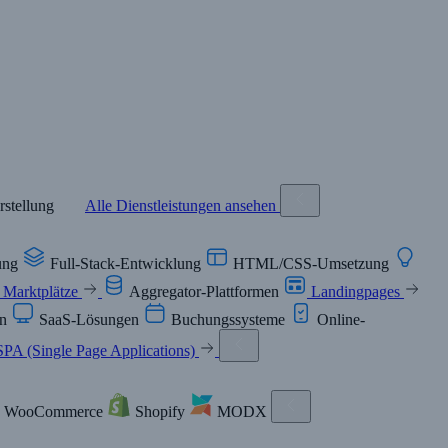
erstellung
Alle Dienstleistungen ansehen
ung
Full-Stack-Entwicklung
HTML/CSS-Umsetzung
Marktplätze
Aggregator-Plattformen
Landingpages
en
SaaS-Lösungen
Buchungssysteme
Online-
SPA (Single Page Applications)
WooCommerce
Shopify
MODX