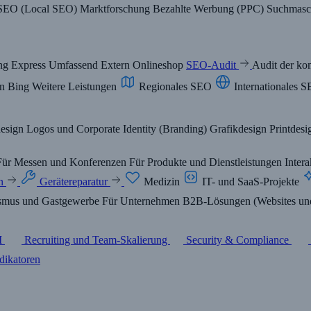
 SEO (Local SEO)
Marktforschung
Bezahlte Werbung (PPC)
Suchmasc
ing
Express
Umfassend
Extern
Onlineshop
SEO-Audit
Audit der ko
In Bing
Weitere Leistungen
Regionales SEO
Internationales 
design
Logos und Corporate Identity (Branding)
Grafikdesign
Printdes
Für Messen und Konferenzen
Für Produkte und Dienstleistungen
Inter
in
Gerätereparatur
Medizin
IT- und SaaS-Projekte
smus und Gastgewerbe
Für Unternehmen
B2B-Lösungen (Websites und
I
Recruiting und Team-Skalierung
Security & Compliance
dikatoren