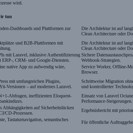
ozesse wird.
ir tun
nden-Dashboards und Plattformen zur
Die Architektur ist auf lang
Clean Architecture oder D
ktplätze und B2B-Plattformen mit
Die Architektur ist auf lang
ltung.
Clean Architecture oder D
mit Laravel, inklusive Authentifizierung
Sichere Datenaustauschproz
mit ERP-, CRM- und Google-Diensten.
Webhook-Strategien.
ine native App zu aufwendig wäre,
Service Worker, Offline-Mo
Browser.
ress mit umfangreichen Plugins,
Schrittweise Migration ohne
Yii-Versionen – auf modernes Laravel.
und kontrollierter Technol
+1-Abfragen, ineffizienten Eloquent-
Einsatz von Laravel Octan
bankindizes.
Performance-Steigerungen.
Abhängigkeiten auf Sicherheitslücken
Ergebnisbericht mit prior
CI/CD-Prozessen.
, Tastaturnavigation, semantisches
Für öffentliche Auftragge