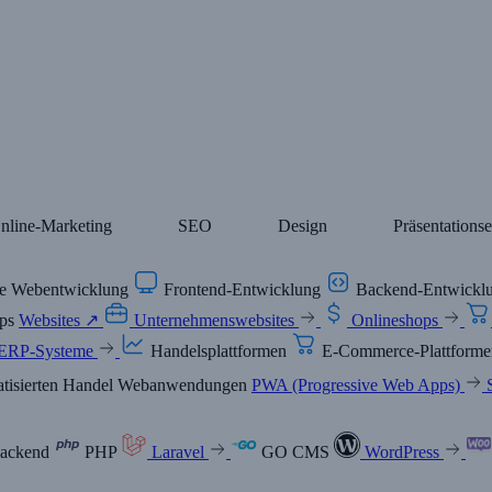
nline-Marketing
SEO
Design
Präsentations
lle Webentwicklung
Frontend-Entwicklung
Backend-Entwickl
ups
Websites ↗
Unternehmenswebsites
Onlineshops
ERP-Systeme
Handelsplattformen
E-Commerce-Plattform
atisierten Handel
Webanwendungen
PWA (Progressive Web Apps)
ackend
PHP
Laravel
GO
CMS
WordPress