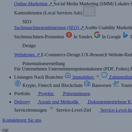
Online-Marketing ↗
Social Media Marketing (SMM)
Lokales
Kartendiensten (Local Services Ads)
SEO
Suchmaschinenoptimierung (SEO) ↗
Audits
Usability
Market
Suchmaschinen-Promotion
In Yandex
In Google
Design
Webdesign ↗
E-Commerce-Design
UX-Research
Website-Re
Präsentationserstellung
Für Unternehmen
Unternehmenspräsentationen (PDF, Folien)
Lösungen
Nach Branchen
Immobilien
Zahnmediz
Krypto, Fintech und Blockchain
Bauwesen
Touri
Portfolio
Projekte
Präsentationen
Delivery
Ansatz und Methodik
Dokumentgetriebene K
Serviceleistungen
Service-Level-Ziel
Service-Level-In
Kontaktieren Sie uns
DE