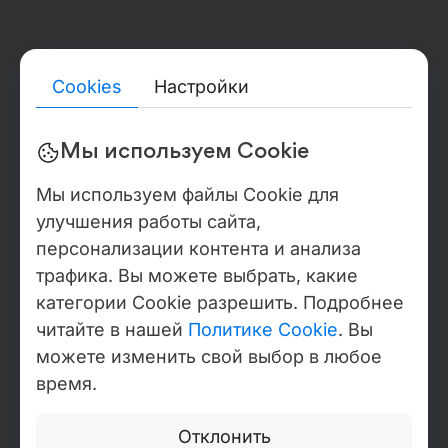
идентификаторы, данные о бенефициарных владельцах,
аудиторские заключения, подтверждающие документы по
сертификатам, шаблоны DPA / NDA, а также заявления о
санкционном статусе, доступна в Центре доверия и
Cookies
Настройки
верификации. На территории США Webdelo осуществляет
деятельность через WEBDELO LLC, штат Флорида,
регистрационный номер L22000279025. Бэк-офисные
Мы используем Cookie
операции при этом осуществляются на базе резидентства
в Moldova IT Park, Молдова, сертификат № 840,
действителен до 2027 года, IDNO 1021600012146.
Мы используем файлы Cookie для
улучшения работы сайта,
персонализации контента и анализа
ЦИФРОВАЯ ИДЕНТИФИКАЦИЯ · EV-СЕРТИФИКАТЫ
трафика. Вы можете выбрать, какие
категории Cookie разрешить. Подробнее
ДАТА ЗАВЕРШЕНИЯ АУДИТА: 03/03/2026.
Политика конфиденциальности
читайте в нашей
Политике Cookie
. Вы
Настроить Cookie
можете изменить свой выбор в любое
Copyright © Webdelo 2008-2026
время.
Отклонить