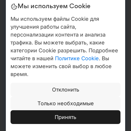
Формируем визуальный стиль проекта:
Мы используем Cookie
типографика, цветовая система,
Мы используем файлы Cookie для
компоненты интерфейса, графические
улучшения работы сайта,
элементы. Создаём адаптивные макеты
персонализации контента и анализа
для desktop и mobile с учётом
трафика. Вы можете выбрать, какие
современных UX-практик.
категории Cookie разрешить. Подробнее
Этап 5
читайте в нашей
Политике Cookie
. Вы
Дизайн-система и подготовка к
можете изменить свой выбор в любое
разработке
время.
Собираем дизайн-систему и UI-kit для
масштабирования проекта. Передаём
Отклонить
макеты в разработку с подробными
Только необходимые
спецификациями, чтобы обеспечить
точную и корректную реализацию.
Принять
Этап 6
Поддержка и развитие дизайна