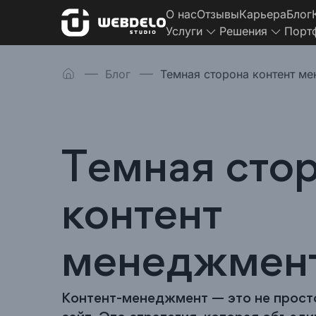
О нас
Отзывы
Карьера
Блог
Услуги
Решения
Порт
Блог
Темная сторона контент м
Темная сто
контент
менеджмен
Контент-менеджмент — это не прост