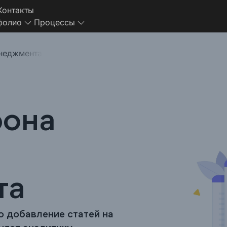
Контакты
фолио
Процессы
енеджмента
рона
та
о добавление статей на