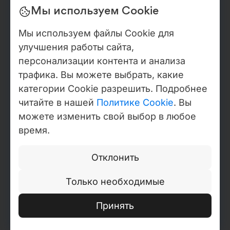
Мы используем Cookie
Минусы:
Сложный интерфейс для новичков
Мы используем файлы Cookie для
Высокая стоимость лицензии
улучшения работы сайта,
персонализации контента и анализа
3. Joomla
трафика. Вы можете выбрать, какие
категории Cookie разрешить. Подробнее
Плюсы:
читайте в нашей
Политике Cookie
. Вы
Позволяет отслеживать действия
можете изменить свой выбор в любое
пользователей
время.
Гибкие настройки прав и ролей
пользователей
Отклонить
Минусы:
Только необходимые
Нужно больше технических знаний
Принять
Меньше плагинов и готовых тем