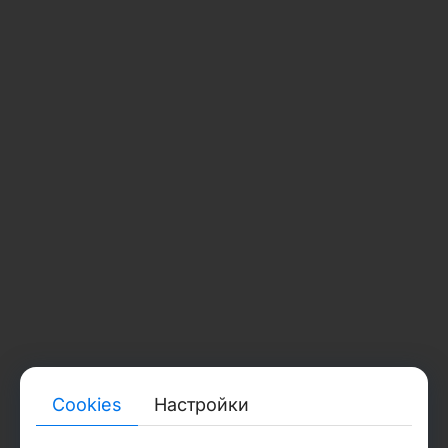
В 2025 году WordPress занимает около
65-70% рынка среди всех сайтов,
использующих CMS. Это значит, что две
трети таких сайтов работают именно на
этой платформе (
1
).
2. 1С-Битрикс
Плюсы:
Глубокая интеграция с 1С
Высокая безопасность данных
Cookies
Настройки
Возможности автоматизации бизнеса